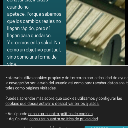
constancia, incluso
cuando no
apetece. Porque sabemos
que los cambios reales no
llegan rápido, pero sí
llegan para quedarse.
Y creemos en la salud. No
como un objetivo puntual,
sino como una forma de
vida.
Esta web utiliza cookies propias y de terceros con la finalidad de ayud
Entrenamos para
la navegación por la web del usuario así como para recabar datos analí
sentirnos mejor, para
tales como páginas visitadas.
movernos mejor y para
Puedes aprender más sobre qué
cookies utilizamos y configurar las
vivir mejor, hoy y dentro
cookies que desea activar o desactivar en los ajustes.
de muchos años. Desde
los más pequeños hasta
- Aquí puede
consultar nuestra política de cookies
- Aquí puede
consultar nuestra política de privacidad
los más mayores,